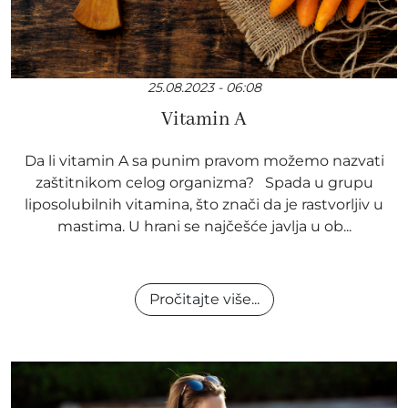
25.08.2023 - 06:08
Vitamin A
Da li vitamin A sa punim pravom možemo nazvati
zaštitnikom celog organizma? Spada u grupu
liposolubilnih vitamina, što znači da je rastvorljiv u
mastima. U hrani se najčešće javlja u ob...
Pročitajte više...