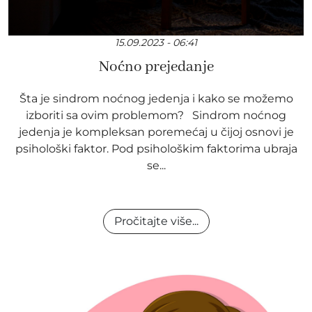
15.09.2023 - 06:41
Noćno prejedanje
Šta je sindrom noćnog jedenja i kako se možemo
izboriti sa ovim problemom? Sindrom noćnog
jedenja je kompleksan poremećaj u čijoj osnovi je
psihološki faktor. Pod psihološkim faktorima ubraja
se...
Pročitajte više...