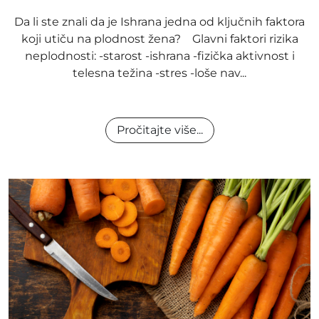
Da li ste znali da je Ishrana jedna od ključnih faktora
koji utiču na plodnost žena? Glavni faktori rizika
neplodnosti: -starost -ishrana -fizička aktivnost i
telesna težina -stres -loše nav...
Pročitajte više...