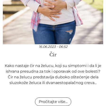
16.06.2023 - 06:52
Čir
Kako nastaje čir na želucu, koji su simptomi i da li je
ishrana presudna za tok i oporavak od ove bolesti?
Čir na želucu predstavlja duboko oštećenje dela
sluzokože želuca ili dvanaestopalačnog creva...
Pročitajte više...