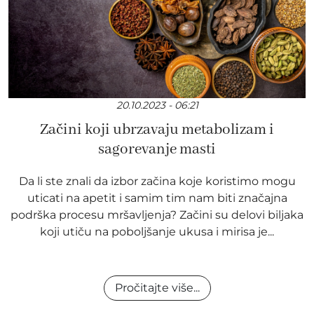
20.10.2023 - 06:21
Začini koji ubrzavaju metabolizam i
sagorevanje masti
Da li ste znali da izbor začina koje koristimo mogu
uticati na apetit i samim tim nam biti značajna
podrška procesu mršavljenja? Začini su delovi biljaka
koji utiču na poboljšanje ukusa i mirisa je...
Pročitajte više...