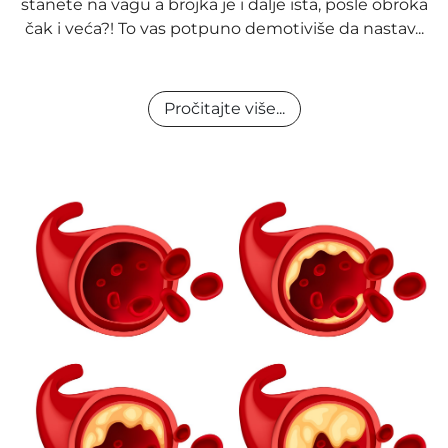
stanete na vagu a brojka je i dalje ista, posle obroka
čak i veća?! To vas potpuno demotiviše da nastav...
Pročitajte više...