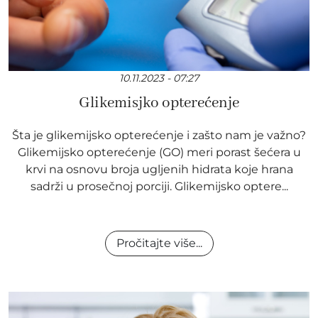
10.11.2023 - 07:27
Glikemisjko opterećenje
Šta je glikemijsko opterećenje i zašto nam je važno?
Glikemijsko opterećenje (GO) meri porast šećera u
krvi na osnovu broja ugljenih hidrata koje hrana
sadrži u prosečnoj porciji. Glikemijsko optere...
Pročitajte više...