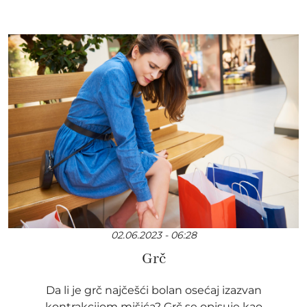
02.06.2023 - 06:28
Grč
Da li je grč najčešći bolan osećaj izazvan
kontrakcijom mišića? Grč se opisuje kao