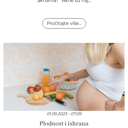
aknama? Akne su naj...
Pročitajte više...
01.09.2023 - 07:09
Plodnost i ishrana