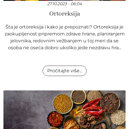
27.10.2023 - 06:04
Ortoreksija
Šta je ortoreksija i kako je prepoznati? Ortoreksija je
zaokupljenost pripremom zdrave hrane, planiranjem
jelovnika, redovnim vežbanjem u toj meri da se
osoba ne oseća dobro ukoliko jede nezdravu hra...
Pročitajte više...