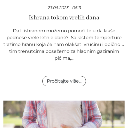
23.06.2023 - 06:11
Ishrana tokom vrelih dana
Da li ishranom možemo pomoći telu da lakše
podnese vrele letnje dane? Sa rastom temperture
tražimo hranu koja će nam olakšati vrućinu i obično u
tim trenutcima posežemo za hladnim gaziranim
pićima,...
Pročitajte više...