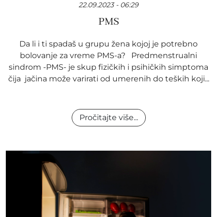
22.09.2023 - 06:29
PMS
Da li i ti spadaš u grupu žena kojoj je potrebno
bolovanje za vreme PMS-a? Predmenstrualni
sindrom -PMS- je skup fizičkih i psihičkih simptoma
čija jačina može varirati od umerenih do teških koji...
Pročitajte više...