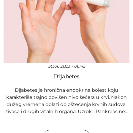
30.06.2023 - 06:45
Dijabetes
Dijabetes je hronična endokrina bolest koju
karakteriše trajno povišen nivo šećera u krvi. Nakon
dužeg vremena dolazi do oštećenja krvnih sudova,
živaca i drugih vitalnih organa. Uzrok: -Pankreas ne...