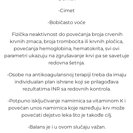
-Cimet
-Bobičasto voće
Fizička neaktivnost do povećanja broja crvenih
krvnih zrnaca, broja trombocita ili krvnih pločica,
povećanja hemoglobina, hematokrita, svi ovi
parametri ukazuju na zgrušavanje krvi pa se savetuje
redovna šetnja.
-Osobe na antikoagulansnoj terapiji treba da imaju
individualan plan ishrane koji se prilagođava
rezultatima INR sa redovnih kontrola.
-Potpuno isključivanje namirnica sa vitaminom K i
povećan unos namirnica koje razređuju krv može
povećati dejstvo leka što je takođe cilj.
-Balans je i u ovom slučaju važan.