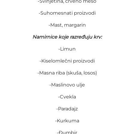
-Svinjetina, crveno meso
-Suhomesnati proizvodi
-Mast, margarin
Namirnice koje razređuju krv:
-Limun
-Kiselomlečni proizvodi
-Masna riba (skuša, losos)
-Maslinovo ulje
-Cvekla
-Paradajz
-Kurkuma
-Đumbir