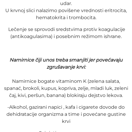
udar.
U krvnoj slici nalazimo povišene vrednosti eritrocita,
hematokrita i trombocita.
Lečenje se sprovodi sredstvima protiv koagulacije
(antikoagulasima) i posebnim režimom ishrane.
Namirnice čiji unos treba smanjiti jer povećavaju
zgrušavanje krvi:
Namirnice bogate vitaminom K (zelena salata,
spanać, brokoli, kupus, kopriva, zelje, mladi luk, zeleni
čaj, kivi, peršun, banana) blokiraju dejstvo lekova.
-Alkohol, gazirani napici , kafa i cigarete dovode do
dehidratacije organizma a time i povećane gustine
krvi