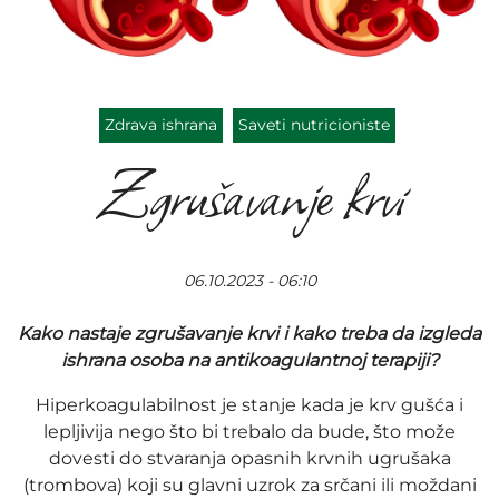
Zdrava ishrana
Saveti nutricioniste
Zgrušavanje krvi
06.10.2023 - 06:10
Kako nastaje zgrušavanje krvi i kako treba da izgleda
ishrana osoba na antikoagulantnoj terapiji?
Hiperkoagulabilnost je stanje kada je krv gušća i
lepljivija nego što bi trebalo da bude, što može
dovesti do stvaranja opasnih krvnih ugrušaka
(trombova) koji su glavni uzrok za srčani ili moždani