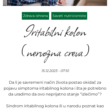
Zdrava ishrana
Saveti nutricioniste
Iritabilni kolon
(nervozna creva)
15.12.2023 - 07:10
Da li je savremeni način života postao okidač za
pojavu simptoma iritabilnog kolona i šta je potrebno
da uradimo da ovo neprijatno stanje “izlečimo”?
Sindrom iritabilnog kolona ili u narodu poznat kao