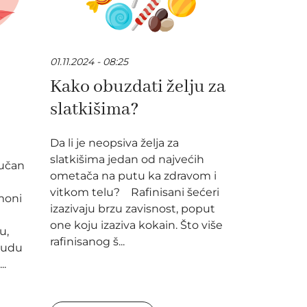
01.11.2024 - 08:25
Kako obuzdati želju za
slatkišima?
Da li je neopsiva želja za
slatkišima jedan od najvećih
jučan
ometača na putu ka zdravom i
vitkom telu? Rafinisani šećeri
moni
izazivaju brzu zavisnost, poput
one koju izaziva kokain. Što više
u,
rafinisanog š...
budu
..