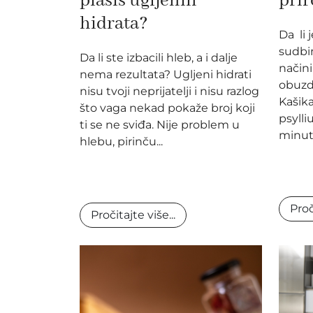
plašiš ugljenih
pri
hidrata?
Da li 
sudbin
Da li ste izbacili hleb, a i dalje
način
nema rezultata? Ugljeni hidrati
obuzd
nisu tvoji neprijatelji i nisu razlog
Kašika
što vaga nekad pokaže broj koji
psylli
ti se ne sviđa. Nije problem u
minuta
hlebu, pirinču...
Proč
Pročitajte više...