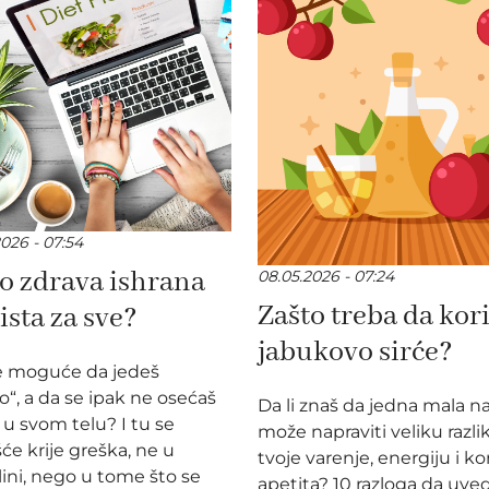
026 - 07:54
o zdrava ishrana
08.05.2026 - 07:24
Zašto treba da kori
 ista za sve?
jabukovo sirće?
je moguće da jedeš
o“, a da se ipak ne osećaš
Da li znaš da jedna mala n
u svom telu? I tu se
može napraviti veliku razli
će krije greška, ne u
tvoje varenje, energiju i k
lini, nego u tome što se
apetita? 10 razloga da uve