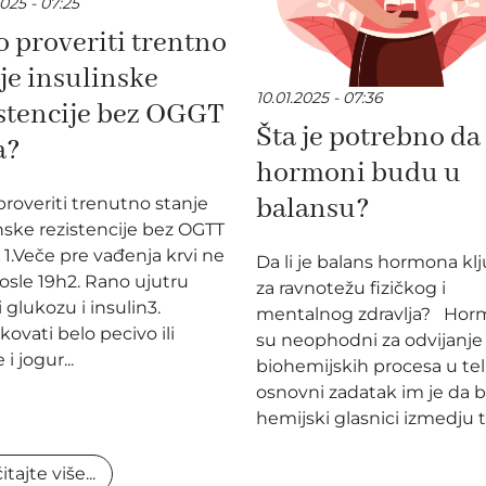
025 - 07:25
 proveriti trentno
je insulinske
10.01.2025 - 07:36
stencije bez OGGT
Šta je potrebno da
a?
hormoni budu u
balansu?
roveriti trenutno stanje
nske rezistencije bez OGTT
 1.Veče pre vađenja krvi ne
Da li je balans hormona kl
posle 19h2. Rano ujutru
za ravnotežu fizičkog i
i glukozu i insulin3.
mentalnog zdravlja? Hor
ovati belo pecivo ili
su neophodni za odvijanje
 i jogur...
biohemijskih procesa u tel
osnovni zadatak im je da 
hemijski glasnici izmedju t.
itajte više...