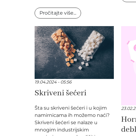
Pročitajte više...
19.04.2024 - 05:56
Skriveni šećeri
Šta su skriveni šećeri i u kojim
23.02.2
namirnicama ih možemo naći?
Hor
Skriveni šećeri se nalaze u
debl
mnogim industrijskim