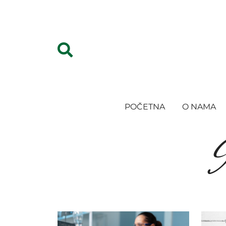
POČETNA
O NAMA
I