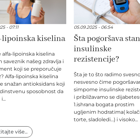
25 - 07:11
05.09.2025 - 06:54
-lipoinska kiselina
Šta pogoršava stan
insulinske
e alfa-lipoinska kiselina
rezistencije?
saveznik našeg zdravlja i
ment koji se preporučuje
Šta je to što radimo svesno 
? Alfa-lipoinska kiselina
nesvesno čime pogoršav
je snažan antioksidans koji
simpome insulinske rezist
edinstvenu sposobnost da
i približavamo se dijabete
...
1.ishrana bogata prostim
ugljenim hodratima( kolači
torte, sladoledi…) i visoko...
itajte više...