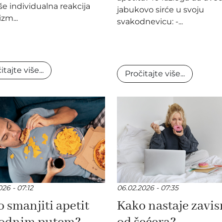
še individualna reakcija
jabukovo sirće u svoju
zm...
svakodnevicu: -...
itajte više...
Pročitajte više...
06.02.2026 - 07:35
026 - 07:12
Kako nastaje zavis
 smanjiti apetit