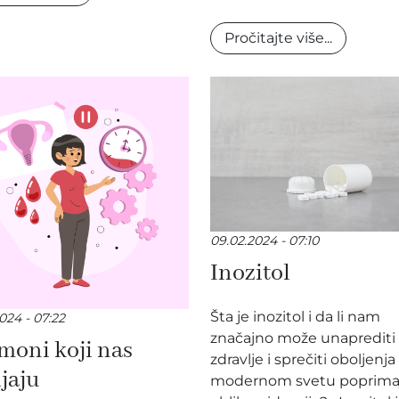
Pročitajte više...
09.02.2024 - 07:10
Inozitol
Šta je inozitol i da li nam
024 - 07:22
značajno može unaprediti
moni koji nas
zdravlje i sprečiti oboljenja
jaju
modernom svetu poprima