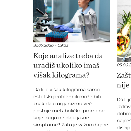
31.07.2026 - 09:23
Koje analize treba da
uradiš ukoliko imaš
05.06.2
višak kilograma?
Zašt
nije
Da li je višak kilograma samo
estetski problem ili može biti
Da li 
znak da u organizmu već
„zdrav
postoje metaboličke promene
dobro 
koje dugo ne daju jasne
najčeš
simptome? Zato je važno da pre
discip