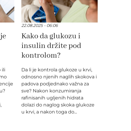
22.08.2025 - 06:06
je
Kako da glukozu i
insulin držite pod
kontrolom?
ili
Da li je kontrola glukoze u krvi,
amo
odnosno njenih naglih skokova i
encije
padova podjednako važna za
su?
sve? Nakon konzumiranja
rafinisanih ugljenih hidrata
,
dolazi do naglog skoka glukoze
u krvi, a nakon toga do...