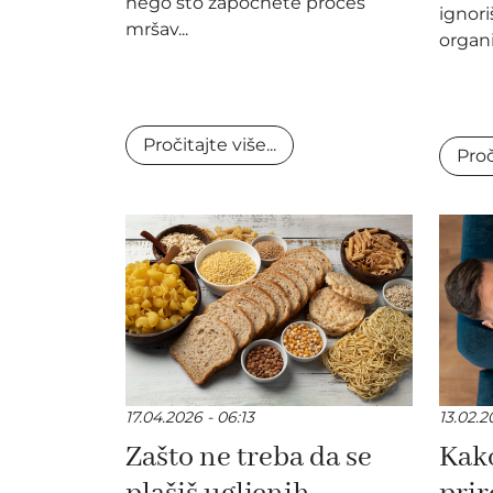
nego što započnete proces
ignori
mršav...
organi
Pročitajte više...
Proč
17.04.2026 - 06:13
13.02.2
Zašto ne treba da se
Kako