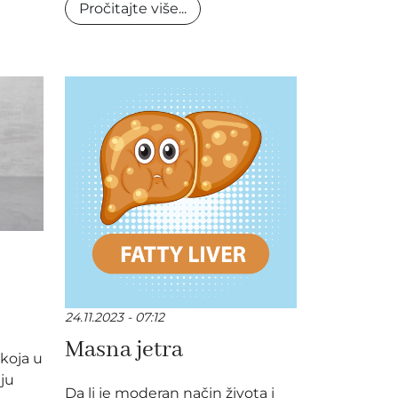
Pročitajte više...
24.11.2023 - 07:12
Masna jetra
 koja u
ju
Da li je moderan način života i