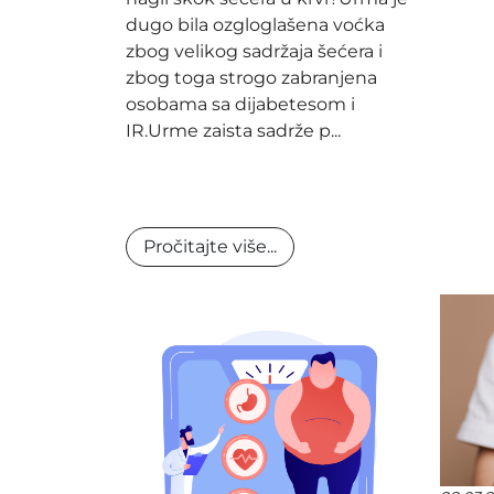
dugo bila ozgloglašena voćka
zbog velikog sadržaja šećera i
zbog toga strogo zabranjena
osobama sa dijabetesom i
IR.Urme zaista sadrže p...
Pročitajte više...