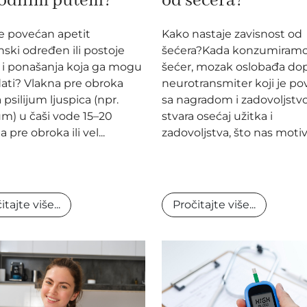
od šećera?
rodnim putem?
Kako nastaje zavisnost od
je povećan apetit
šećera?Kada konzumiram
ski određen ili postoje
šećer, mozak oslobađa do
i i ponašanja koja ga mogu
neurotransmiter koji je p
ati? Vlakna pre obroka
sa nagradom i zadovoljstv
 psilijum ljuspica (npr.
stvara osećaj užitka i
um) u čaši vode 15–20
zadovoljstva, što nas motivi
 pre obroka ili vel...
Pročitajte više...
itajte više...