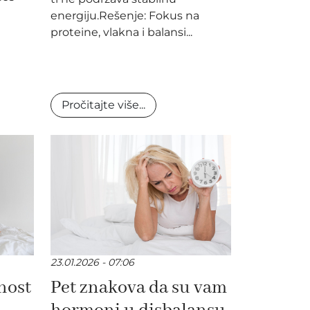
energiju.Rešenje: Fokus na
proteine, vlakna i balansi...
Pročitajte više...
23.01.2026 - 07:06
nost
Pet znakova da su vam