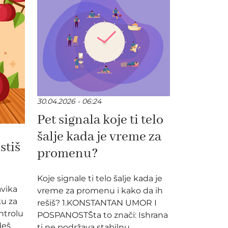
30.04.2026 - 06:24
Pet signala koje ti telo
šalje kada je vreme za
stiš
promenu?
Koje signale ti telo šalje kada je
avika
vreme za promenu i kako da ih
ku za
rešiš? 1.KONSTANTAN UMOR I
ontrolu
POSPANOSTŠta to znači: Ishrana
deš
ti ne podržava stabilnu