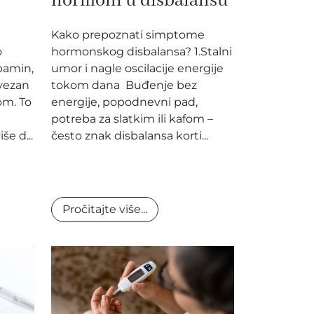
hormoni u disbalansu
Kako prepoznati simptome
o
hormonskog disbalansa? 1.Stalni
pamin,
umor i nagle oscilacije energije
ovezan
tokom dana Buđenje bez
om. To
energije, popodnevni pad,
potreba za slatkim ili kafom –
še d...
često znak disbalansa korti...
Pročitajte više...