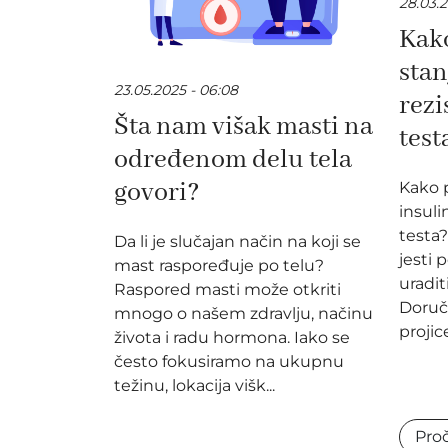
28.03.2
Kako
stan
23.05.2025 - 06:08
rezi
Šta nam višak masti na
test
određenom delu tela
govori?
Kako p
insuli
testa?
Da li je slučajan način na koji se
jesti 
mast raspoređuje po telu?
uradit
Raspored masti može otkriti
Doručk
mnogo o našem zdravlju, načinu
projice
života i radu hormona. Iako se
često fokusiramo na ukupnu
težinu, lokacija višk...
Proč