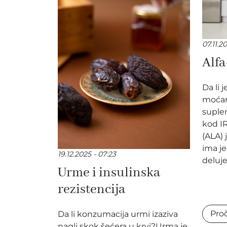
07.11.20
Alfa
Da li j
moćan 
suple
kod IR
(ALA) 
ima j
19.12.2025 - 07:23
deluje i
Urme i insulinska
rezistencija
Proč
Da li konzumacija urmi izaziva
nagli skok šećera u krvi?Urma je