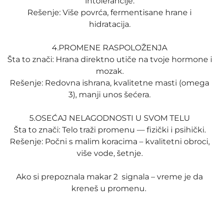
intolerancije.
Rešenje: Više povrća, fermentisane hrane i
hidratacija.
4.PROMENE RASPOLOŽENJA
Šta to znači: Hrana direktno utiče na tvoje hormone i
mozak.
Rešenje: Redovna ishrana, kvalitetne masti (omega
3), manji unos šećera.
5.OSEĆAJ NELAGODNOSTI U SVOM TELU
Šta to znači: Telo traži promenu — fizički i psihički.
Rešenje: Počni s malim koracima – kvalitetni obroci,
više vode, šetnje.
Ako si prepoznala makar 2 signala – vreme je da
kreneš u promenu.