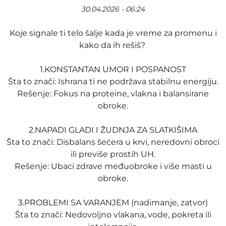
30.04.2026 - 06:24
Koje signale ti telo šalje kada je vreme za promenu i
kako da ih rešiš?
1.KONSTANTAN UMOR I POSPANOST
Šta to znači: Ishrana ti ne podržava stabilnu energiju.
Rešenje: Fokus na proteine, vlakna i balansirane
obroke.
2.NAPADI GLADI I ŽUDNJA ZA SLATKIŠIMA
Šta to znači: Disbalans šećera u krvi, neredovni obroci
ili previše prostih UH.
Rešenje: Ubaci zdrave međuobroke i više masti u
obroke.
3.PROBLEMI SA VARANJEM (nadimanje, zatvor)
Šta to znači: Nedovoljno vlakana, vode, pokreta ili