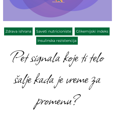
Zdrava ishrana
Saveti nutricioniste
Glikemijski indeks
Insulinska rezistencija
Pet signala koje ti telo
šalje kada je vreme za
promenu?