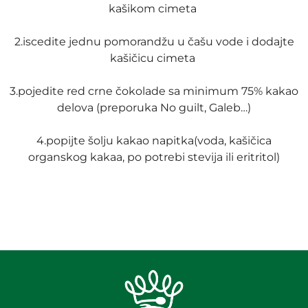
kašikom cimeta
2.iscedite jednu pomorandžu u čašu vode i dodajte
kašičicu cimeta
3.pojedite red crne čokolade sa minimum 75% kakao
delova (preporuka No guilt, Galeb…)
4.popijte šolju kakao napitka(voda, kašičica
organskog kakaa, po potrebi stevija ili eritritol)