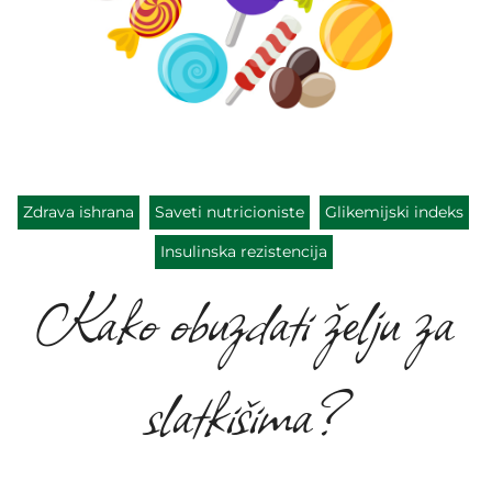
Zdrava ishrana
Saveti nutricioniste
Glikemijski indeks
Insulinska rezistencija
Kako obuzdati želju za
slatkišima?