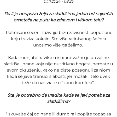
01.11.2024 - 08:25
Da li je neopsiva želja za slatkišima jedan od najvećih
ometača na putu ka zdravom i vitkom telu?
Rafinisani šećeri izazivaju brzu zavisnost, poput one
koju izaziva kokain. Što više rafinisanog šećera
unosimo više ga želimo.
Kada menjate navike u ishrani, važno je da zalihe
slatkiša i hrane koja nije nutritivno bogata, nemate u
svom okruženju, kako ne biste posegnuli za njom
kada se jave trenuci slabosti, jer mozak i telo uvek
teže da nas vrate u “zonu komfora”.
Šta je potrebno da uradite kada se javi potreba za
slatkišima?
1.skuvajte čaj od nane ili đumbira i popijte topao sa