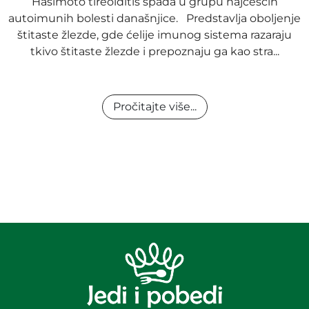
Hašimoto tireoiditis spada u grupu najčešćih
autoimunih bolesti današnjice. Predstavlja oboljenje
štitaste žlezde, gde ćelije imunog sistema razaraju
tkivo štitaste žlezde i prepoznaju ga kao stra...
Pročitajte više...