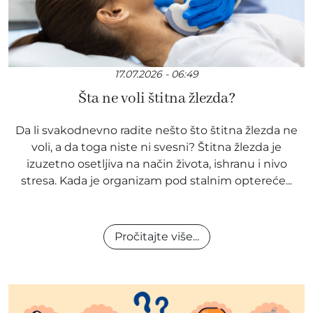
17.07.2026 - 06:49
Šta ne voli štitna žlezda?
Da li svakodnevno radite nešto što štitna žlezda ne
voli, a da toga niste ni svesni? Štitna žlezda je
izuzetno osetljiva na način života, ishranu i nivo
stresa. Kada je organizam pod stalnim optereće...
Pročitajte više...