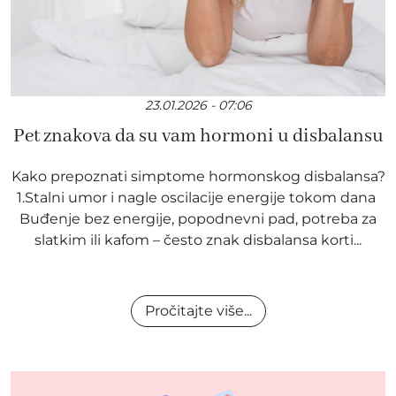
23.01.2026 - 07:06
Pet znakova da su vam hormoni u disbalansu
Kako prepoznati simptome hormonskog disbalansa?
1.Stalni umor i nagle oscilacije energije tokom dana
Buđenje bez energije, popodnevni pad, potreba za
slatkim ili kafom – često znak disbalansa korti...
Pročitajte više...