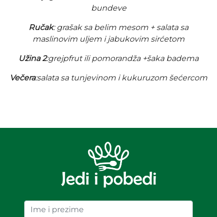
bundeve
Ručak
: grašak sa belim mesom + salata sa
maslinovim uljem i jabukovim sirćetom
Užina 2
:grejpfrut ili pomorandža +šaka badema
Večera
:salata sa tunjevinom i kukuruzom šećercom