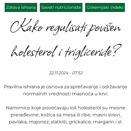
Zdrava ishrana
Saveti nutricioniste
Glikemijski indeks
Kako regulisati povišen
holesterol i trigliceride?
22.11.2024 - 07:52
Pravilna ishrana je osnova za sprečavanje i održavanje
normalnih vrednosti masnoća u krvi.
Namirnice koje povećavaju loš holesterol su mesne
prerađevine, kožica sa mesa ili ribe, masni sirevi,
pavlaka, majonez, slatkiši, grickalice, margarin i sl.