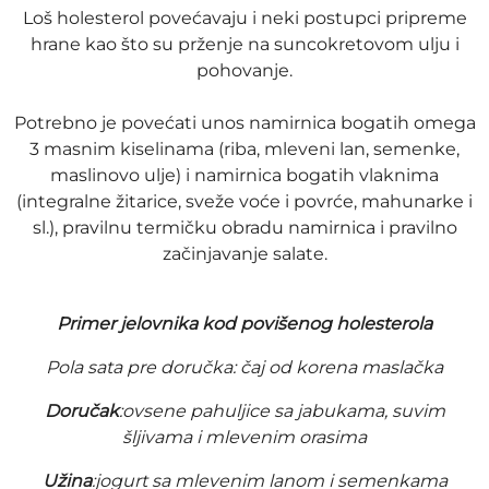
Loš holesterol povećavaju i neki postupci pripreme
hrane kao što su prženje na suncokretovom ulju i
pohovanje.
Potrebno je povećati unos namirnica bogatih omega
3 masnim kiselinama (riba, mleveni lan, semenke,
maslinovo ulje) i namirnica bogatih vlaknima
(integralne žitarice, sveže voće i povrće, mahunarke i
sl.), pravilnu termičku obradu namirnica i pravilno
začinjavanje salate.
Primer jelovnika kod povišenog holesterola
Pola sata pre doručka: čaj od korena maslačka
Doručak
:ovsene pahuljice sa jabukama, suvim
šljivama i mlevenim orasima
Užina
:jogurt sa mlevenim lanom i semenkama