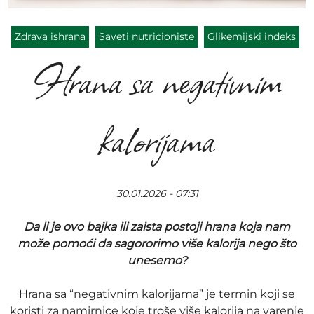
Zdrava ishrana
Saveti nutricioniste
Glikemijski indeks
Hrana sa negativnim
kalorijama
30.01.2026 - 07:31
Da li je ovo bajka ili zaista postoji hrana koja nam
može pomoći da sagororimo više kalorija nego što
unesemo?
Hrana sa “negativnim kalorijama” je termin koji se
koristi za namirnice koje troše više kalorija na varenje