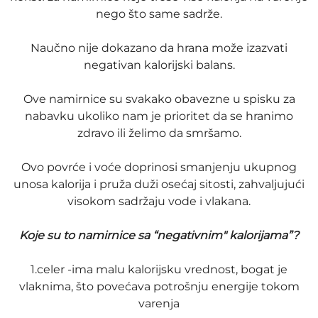
nego što same sadrže.
Naučno nije dokazano da hrana može izazvati
negativan kalorijski balans.
Ove namirnice su svakako obavezne u spisku za
nabavku ukoliko nam je prioritet da se hranimo
zdravo ili želimo da smršamo.
Ovo povrće i voće doprinosi smanjenju ukupnog
unosa kalorija i pruža duži osećaj sitosti, zahvaljujući
visokom sadržaju vode i vlakana.
Koje su to namirnice sa “negativnim" kalorijama”?
1.celer -ima malu kalorijsku vrednost, bogat je
vlaknima, što povećava potrošnju energije tokom
varenja