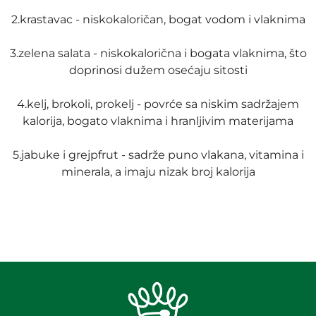
2.krastavac - niskokaloričan, bogat vodom i vlaknima
3.zelena salata - niskokalorična i bogata vlaknima, što
doprinosi dužem osećaju sitosti
4.kelj, brokoli, prokelj - povrće sa niskim sadržajem
kalorija, bogato vlaknima i hranljivim materijama
5.jabuke i grejpfrut - sadrže puno vlakana, vitamina i
minerala, a imaju nizak broj kalorija