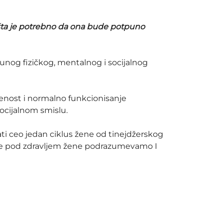
 šta je potrebno da ona bude potpuno
nog fizičkog, mentalnog i socijalnog
nost i normalno funkcionisanje
ocijalnom smislu.
ti ceo jedan ciklus žene od tinejdžerskog
ze pod zdravljem žene podrazumevamo I