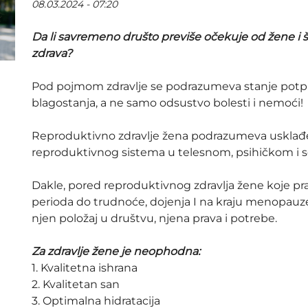
08.03.2024 - 07:20
Da li savremeno društo previše očekuje od žene i
zdrava?
Pod pojmom zdravlje se podrazumeva stanje potpu
blagostanja, a ne samo odsustvo bolesti i nemoći!
Reproduktivno zdravlje žena podrazumeva usklađe
reproduktivnog sistema u telesnom, psihičkom i s
Dakle, pored reproduktivnog zdravlja žene koje pra
perioda do trudnoće, dojenja I na kraju menopau
njen položaj u društvu, njena prava i potrebe.
Za zdravlje žene je neophodna:
1. Kvalitetna ishrana
2. Kvalitetan san
3. Optimalna hidratacija