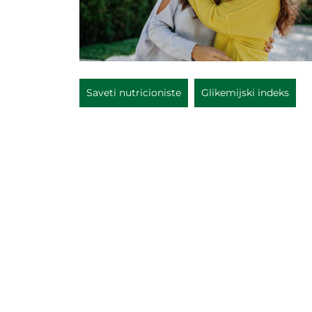
Saveti nutricioniste
Glikemijski indeks