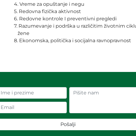
4. Vreme za opuštanje i negu
5. Redovna fizička aktivnost
6. Redovne kontrole I preventivni pregledi
7. Razumevanje i podrška u različitim životnim cik
žene
8. Ekonomska, politička i socijalna ravnopravnost
Pošalji