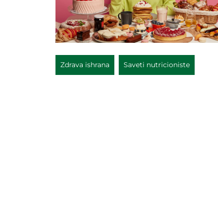
Zdrava ishrana
Saveti nutricioniste