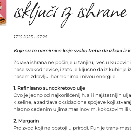
isključi iz ishrane
17.10.2025 - 07:26
Koje su to namirnice koje svako treba da izbaci iz 
Zdrava ishrana ne počinje u tanjiru, već u kupovi
naše svakodnevice, i zato je ključno da iz kuhinj
našem zdravlju, hormonima i nivou energije.
1. Rafinisano suncokretovo ulje
Ovo je jedno od najkorišćenijih, ali i najštetnijih u
kiseline, a zadržava oksidacione spojeve koji stva
hladno ceđenim uljima:maslinovim, kokosovim ili 
2. Margarin
Proizvod koji ne postoji u prirodi. Pun je trans-ma