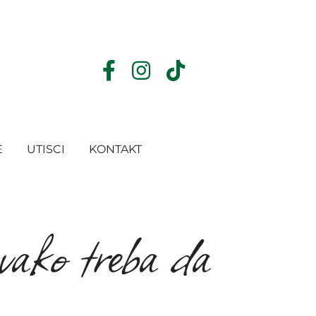
E
UTISCI
KONTAKT
vako treba da