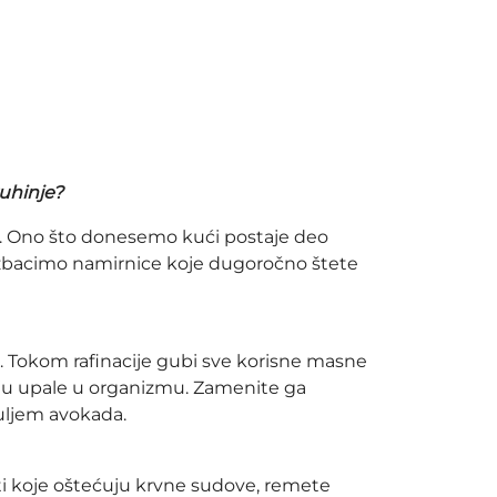
kuhinje?
ni. Ono što donesemo kući postaje deo
e izbacimo namirnice koje dugoročno štete
lja. Tokom rafinacije gubi sve korisne masne
raju upale u organizmu. Zamenite ga
uljem avokada.
sti koje oštećuju krvne sudove, remete