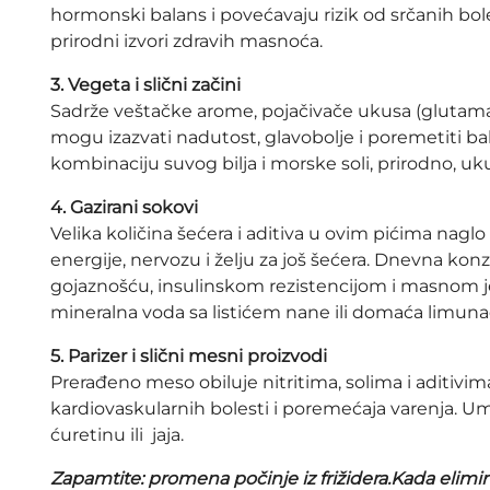
hormonski balans i povećavaju rizik od srčanih bolest
prirodni izvori zdravih masnoća.
3. Vegeta i slični začini
Sadrže veštačke arome, pojačivače ukusa (glutamat
mogu izazvati nadutost, glavobolje i poremetiti bal
kombinaciju suvog bilja i morske soli, prirodno, uk
4. Gazirani sokovi
Velika količina šećera i aditiva u ovim pićima naglo
energije, nervozu i želju za još šećera. Dnevna kon
gojaznošću, insulinskom rezistencijom i masnom
mineralna voda sa listićem nane ili domaća limuna
5. Parizer i slični mesni proizvodi
Prerađeno meso obiluje nitritima, solima i aditivim
kardiovaskularnih bolesti i poremećaja varenja. Ume
ćuretinu ili jaja.
Zapamtite: promena počinje iz frižidera.Kada elimin