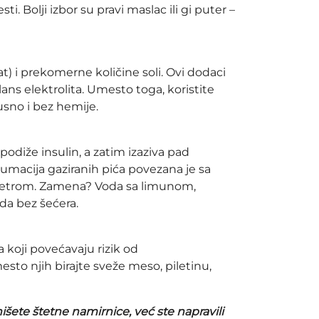
i. Bolji izbor su pravi maslac ili gi puter –
) i prekomerne količine soli. Ovi dodaci
ans elektrolita. Umesto toga, koristite
usno i bez hemije.
 podiže insulin, a zatim izaziva pad
zumacija gaziranih pića povezana je sa
 jetrom. Zamena? Voda sa limunom,
da bez šećera.
a koji povećavaju rizik od
sto njih birajte sveže meso, piletinu,
išete štetne namirnice, već ste napravili