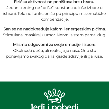
Fizička aktivnost ne poništava brzu hranu.
Jedan trening ne “briše” konstantno loše izbore u
ishrani. Telo ne funkcioniše po principu matematičke
kompenzacije.
San se ne nadoknađuje kafom i energetskim pićima.
Stimulansi maskiraju umor. Nervni sistem pamti dug.
Mi smo odgovorni za svoje emocije i izbore.
Okolnosti utiču, ali reakcija je naša. Ono što
ponavljamo svakog dana, grade zdravlje ili ga ruše.