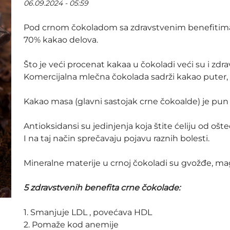
06.09.2024 - 05:59
Pod crnom čokoladom sa zdravstvenim benefit
70% kakao delova.
Što je veći procenat kakaa u čokoladi veći su i zdra
Komercijalna mlečna čokolada sadrži kakao puter, s
Kakao masa (glavni sastojak crne čokoalde) je pun
Antioksidansi su jedinjenja koja štite ćeliju od oš
I na taj način sprečavaju pojavu raznih bolesti.
Mineralne materije u crnoj čokoladi su gvožđe, ma
5 zdravstvenih benefita crne čokolade:
1. Smanjuje LDL , povećava HDL
2. Pomaže kod anemije