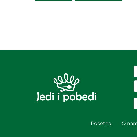
Početna
O na