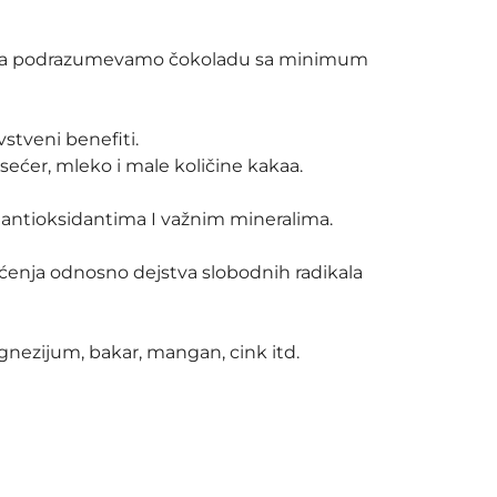
ima podrazumevamo čokoladu sa minimum
vstveni benefiti.
ećer, mleko i male količine kakaa.
 antioksidantima I važnim mineralima.
tećenja odnosno dejstva slobodnih radikala
gnezijum, bakar, mangan, cink itd.