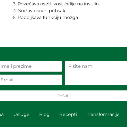
3. Povećava osetljivost ćelije na insulin
4. Snižava krvni pritisak
5. Poboljšava funkciju mozga
Pošalji
ma
Usluge
Blog
Recepti
Transformacije