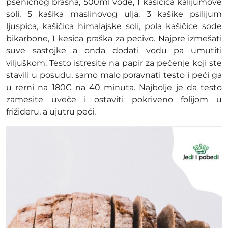
pšeničnog brašna, 500ml vode, 1 kašičica kalijumove
soli, 5 kašika maslinovog ulja, 3 kašike psilijum
ljuspica, kašičica himalajske soli, pola kašičice sode
bikarbone, 1 kesica praška za pecivo. Najpre izmešati
suve sastojke a onda dodati vodu pa umutiti
viljuškom. Testo istresite na papir za pečenje koji ste
stavili u posudu, samo malo poravnati testo i peći ga
u rerni na 180C na 40 minuta. Najbolje je da testo
zamesite uveče i ostaviti pokriveno folijom u
frižideru, a ujutru peći.