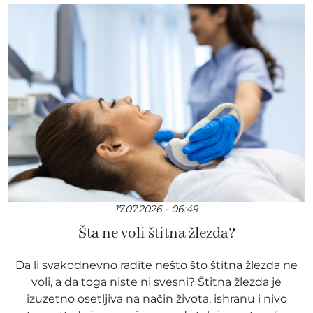
17.07.2026 - 06:49
Šta ne voli štitna žlezda?
Da li svakodnevno radite nešto što štitna žlezda ne
voli, a da toga niste ni svesni? Štitna žlezda je
izuzetno osetljiva na način života, ishranu i nivo