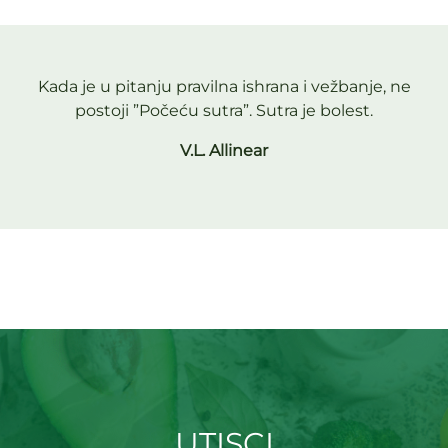
Kada je u pitanju pravilna ishrana i vežbanje, ne
postoji ”Počeću sutra”. Sutra je bolest.
V.L. Allinear
UTISCI