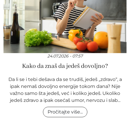
24.07.2026 - 07:57
Kako da znaš da jedeš dovoljno?
Da li se i tebi dešava da se trudiš, jedeš „zdravo“, a
ipak nemaš dovoljno energije tokom dana? Nije
važno samo šta jedeš, već i koliko jedeš. Ukoliko
jedeš zdravo a ipak osećaš umor, nervozu i slab...
Pročitajte više...