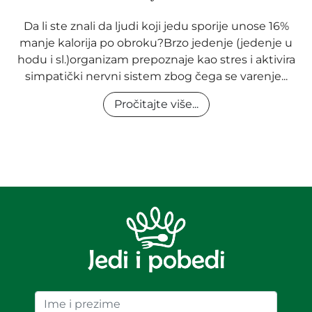
Da li ste znali da ljudi koji jedu sporije unose 16%
manje kalorija po obroku?Brzo jedenje (jedenje u
hodu i sl.)organizam prepoznaje kao stres i aktivira
simpatički nervni sistem zbog čega se varenje...
Pročitajte više...