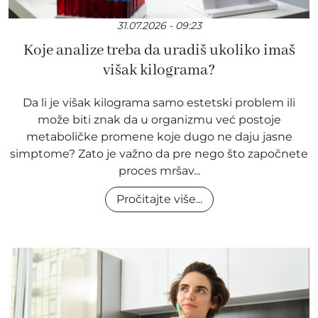
31.07.2026 - 09:23
Koje analize treba da uradiš ukoliko imaš
višak kilograma?
Da li je višak kilograma samo estetski problem ili
može biti znak da u organizmu već postoje
metaboličke promene koje dugo ne daju jasne
simptome? Zato je važno da pre nego što započnete
proces mršav...
Pročitajte više...