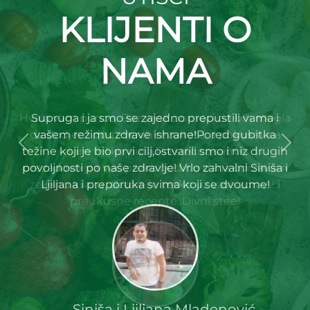
KLIJENTI O
NAMA
Hvala vam punoo. Bez vase pomoci ne bih mogla
da dodjem do zeljenih rezultata, a pokusavala
Previous
Nex
sam toliko puta.Presrecna sam i
prezadovoljna.Vec preko godinu dana odrzavam
zeljenu kilazu, ali to nije tesko uz vase zdrave i
preukusne recepte. Divni stee!